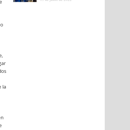
e
go
e,
gar
dos
 la
en
e