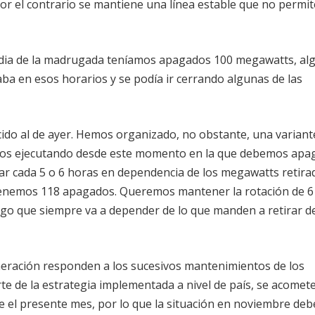
r el contrario se mantiene una línea estable que no permit
 media de la madrugada teníamos apagados 100 megawatts, al
ba en esos horarios y se podía ir cerrando algunas de las
cido al de ayer. Hemos organizado, no obstante, una variant
amos ejecutando desde este momento en la que debemos apa
rotar cada 5 o 6 horas en dependencia de los megawatts retira
 tenemos 118 apagados. Queremos mantener la rotación de 6
algo que siempre va a depender de lo que manden a retirar de
eneración responden a los sucesivos mantenimientos de los
e de la estrategia implementada a nivel de país, se acomet
el presente mes, por lo que la situación en noviembre deb