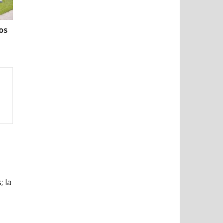
os
; la