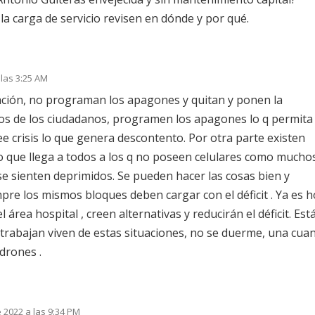
a carga de servicio revisen en dónde y por qué.
las 3:25 AM
ación, no programan los apagones y quitan y ponen la
cos de los ciudadanos, programen los apagones lo q permita 
ee crisis lo que genera descontento. Por otra parte existen
 que llega a todos a los q no poseen celulares como mucho
se sienten deprimidos. Se pueden hacer las cosas bien y
re los mismos bloques deben cargar con el déficit . Ya es 
área hospital , creen alternativas y reducirán el déficit. Est
 trabajan viven de estas situaciones, no se duerme, una cua
adrones .
 2022 a las 9:34 PM