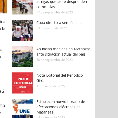
amigos que se te desprenden
como Islas
17 de septiembre de 2023
ica
Cuba directo a semifinales.
13 de agosto de 2022
 la
Anuncian medidas en Matanzas
io
ante situación actual del país
a
28 de septiembre de 2023
Nota Editorial del Periódico
Girón
31 de mayo de 2025
a 2
Establecen nuevo horario de
ima
afectaciones eléctricas en
e
Matanzas
15 de junio de 2022