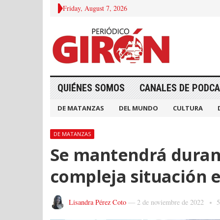
Friday, August 7, 2026
QUIÉNES SOMOS
CANALES DE PODC
DE MATANZAS
DEL MUNDO
CULTURA
DE MATANZAS
Se mantendrá duran
compleja situación 
Lisandra Pérez Coto
—
2 de noviembre de 2022
5