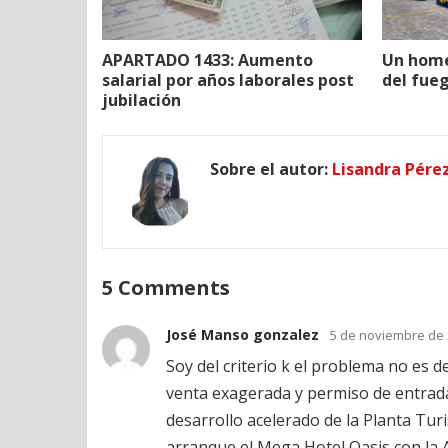
APARTADO 1433: Aumento
Un home
salarial por años laborales post
del fue
jubilación
Sobre el autor:
Lisandra Pére
5 Comments
José Manso gonzalez
5 de noviembre de 
Soy del criterio k el problema no es d
venta exagerada y permiso de entrada 
desarrollo acelerado de la Planta Tur
arranque el Mega Hotel Oasis con la 