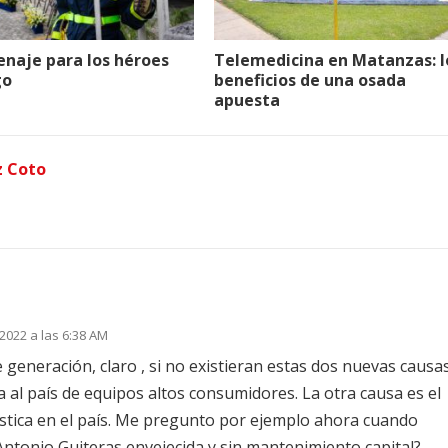
naje para los héroes
Telemedicina en Matanzas: l
go
beneficios de una osada
apuesta
z Coto
2022 a las 6:38 AM
e generación, claro , si no existieran estas dos nuevas causas
al país de equipos altos consumidores. La otra causa es el
istica en el país. Me pregunto por ejemplo ahora cuando
Antonio Guiteras envejecida y sin mantenimiento capital?