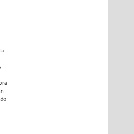
la
s
hora
án
ndo