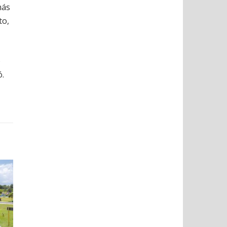
más
to,
o
ó.