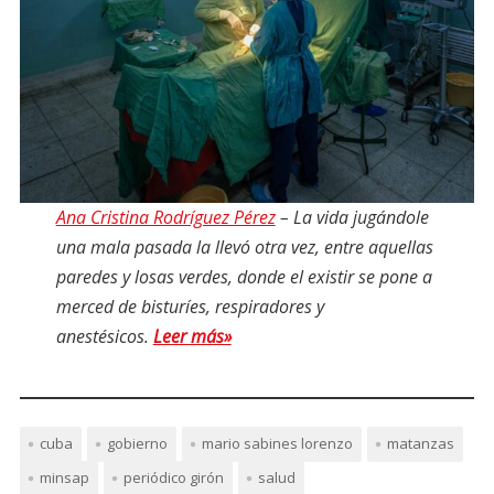
Ana Cristina Rodríguez Pérez
– La vida jugándole
una mala pasada la llevó otra vez, entre aquellas
paredes y losas verdes, donde el existir se pone a
merced de bisturíes, respiradores y
anestésicos.
Leer más»
cuba
gobierno
mario sabines lorenzo
matanzas
minsap
periódico girón
salud