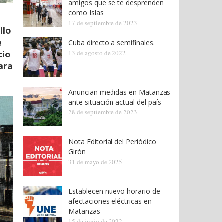
amigos que se te desprenden
como Islas
17 de septiembre de 2023
llo
e
Cuba directo a semifinales.
tio
13 de agosto de 2022
ara
Anuncian medidas en Matanzas
ante situación actual del país
28 de septiembre de 2023
Nota Editorial del Periódico
Girón
31 de mayo de 2025
Establecen nuevo horario de
afectaciones eléctricas en
Matanzas
15 de junio de 2022