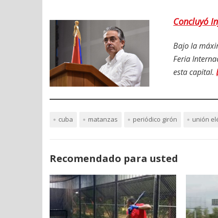
Concluyó In
Bajo la máxim
Feria Interna
esta capital.
cuba
matanzas
periódico girón
unión elé
Recomendado para usted