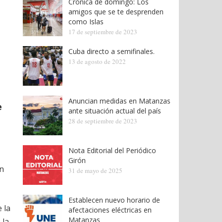
Crónica de domingo: Los
amigos que se te desprenden
como Islas
17 de septiembre de 2023
Cuba directo a semifinales.
13 de agosto de 2022
Anuncian medidas en Matanzas
e
ante situación actual del país
28 de septiembre de 2023
Nota Editorial del Periódico
Girón
ón
31 de mayo de 2025
Establecen nuevo horario de
 la
afectaciones eléctricas en
Matanzas
 la