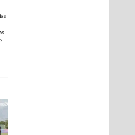
ías
as
e