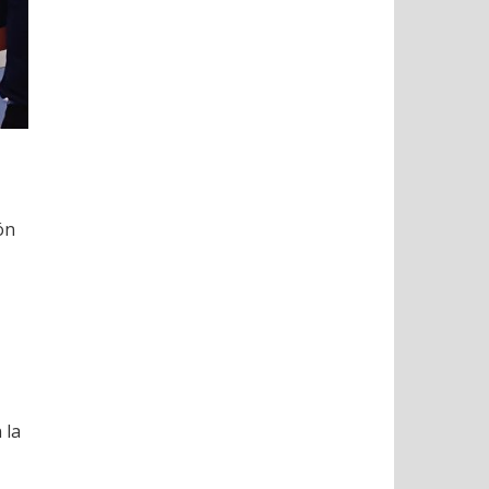
ón
 la