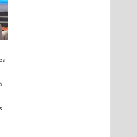
los
ó
s