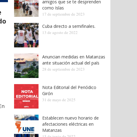
amigos que se te desprenden
como Islas
e
17 de septiembre de 2023
do
Cuba directo a semifinales.
13 de agosto de 2022
Anuncian medidas en Matanzas
ante situación actual del país
28 de septiembre de 2023
Nota Editorial del Periódico
Girón
31 de mayo de 2025
En
Establecen nuevo horario de
afectaciones eléctricas en
Matanzas
15 de junio de 2022