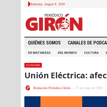
Saturday, August 8, 2026
QUIÉNES SOMOS
CANALES DE PODC
DE MATANZAS
DEL MUNDO
CULTURA
ECONOMÍA
Unión Eléctrica: afe
Redacción Periódico Girón
—
21 de mayo de 2026