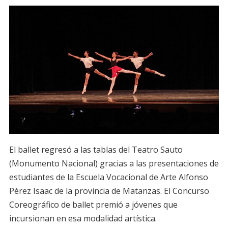
El ballet regresó a las tablas del Teatro Sauto
(Monumento Nacional) gracias a las presentaciones de
estudiantes de la Escuela Vocacional de Arte Alfonso
Pérez Isaac de la provincia de Matanzas. El Concurso
Coreográfico de ballet premió a jóvenes que
incursionan en esa modalidad artística.