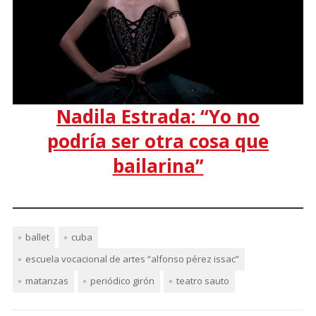
Nadila Estrada: “Yo no
podría ser otra cosa que
bailarina”
ballet
cuba
escuela vocacional de artes “alfonso pérez issac”
matanzas
periódico girón
teatro sauto