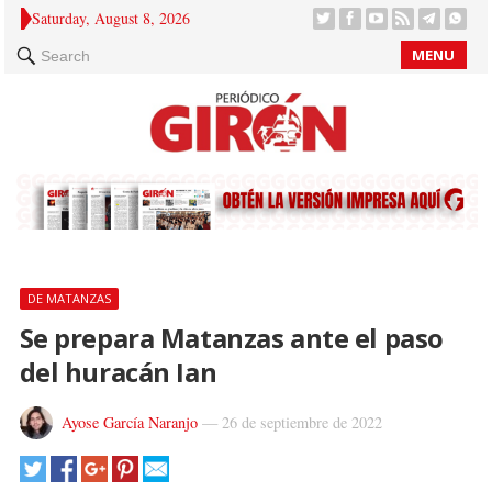
Saturday, August 8, 2026
MENU
Search
DE MATANZAS
Se prepara Matanzas ante el paso
del huracán Ian
Ayose García Naranjo
—
26 de septiembre de 2022