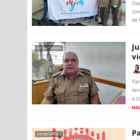
Dia
con
de 
Ju
DE MATANZAS
vi
Par
ten
a c
MÁS
Pa
DE MATANZAS