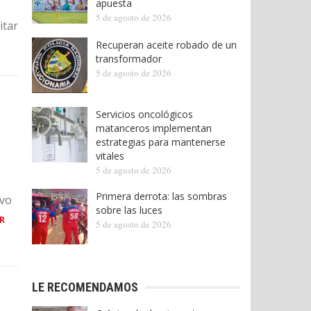
apuesta
5 de agosto de 2026
itar
Recuperan aceite robado de un
transformador
5 de agosto de 2026
Servicios oncológicos
matanceros implementan
estrategias para mantenerse
vitales
5 de agosto de 2026
Primera derrota: las sombras
ivo
sobre las luces
R
5 de agosto de 2026
LE RECOMENDAMOS
n