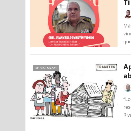
Ti
Más
vin
que
Ap
DE MATANZAS
ab
“Lo
res
Riv