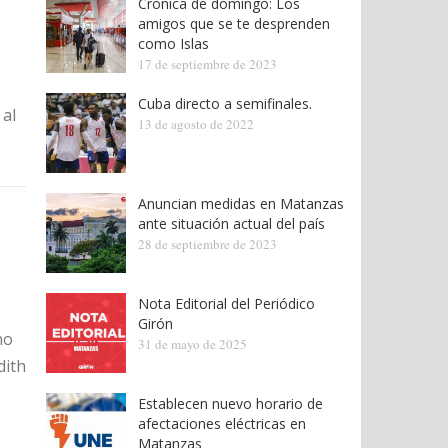
Crónica de domingo: Los
amigos que se te desprenden
como Islas
17 de septiembre de 2023
Cuba directo a semifinales.
 al
13 de agosto de 2022
Anuncian medidas en Matanzas
ante situación actual del país
28 de septiembre de 2023
Nota Editorial del Periódico
Girón
no
31 de mayo de 2025
dith
Establecen nuevo horario de
afectaciones eléctricas en
Matanzas