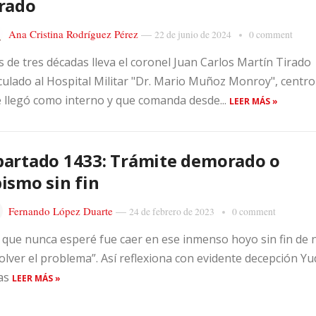
rado
Ana Cristina Rodríguez Pérez
—
22 de junio de 2024
0 comment
 de tres décadas lleva el coronel Juan Carlos Martín Tirado
culado al Hospital Militar "Dr. Mario Muñoz Monroy", centro
 llegó como interno y que comanda desde...
LEER MÁS »
artado 1433: Trámite demorado o
ismo sin fin
Fernando López Duarte
—
24 de febrero de 2023
0 comment
 que nunca esperé fue caer en ese inmenso hoyo sin fin de 
olver el problema”. Así reflexiona con evidente decepción Yu
as
LEER MÁS »