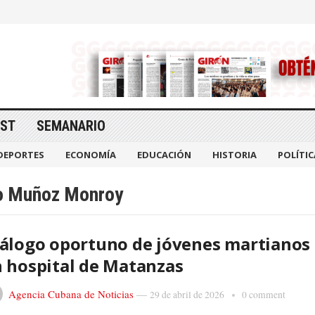
AST
SEMANARIO
DEPORTES
ECONOMÍA
EDUCACIÓN
HISTORIA
POLÍTIC
io Muñoz Monroy
álogo oportuno de jóvenes martianos
 hospital de Matanzas
Agencia Cubana de Noticias
—
29 de abril de 2026
0 comment