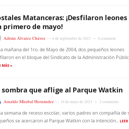
stales Matanceras: ¡Desfilaron leones
 primero de mayo!
Adrián Álvarez Chávez
—
4 de septiembre de 2023
0 comment
la mañana del 1ro. de Mayo de 2004, dos pequeños leones
filaron en el bloque del Sindicato de la Administración Pública
R MÁS »
 sombra que aflige al Parque Watkin
Arnaldo Mirabal Hernández
—
19 de mayo de 2023
2 comments
la semana de receso escolar, varios padres en compañía de 
ueños se acercaron al Parque Watkin con la intención...
LEER