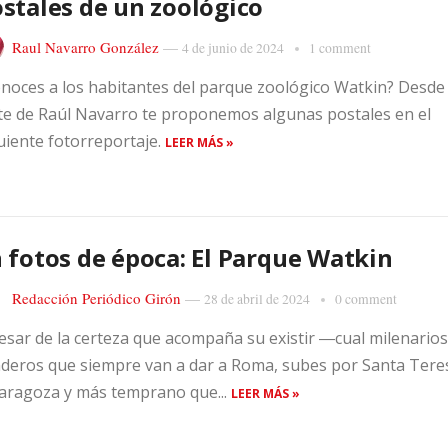
stales de un zoológico
Raul Navarro González
—
4 de junio de 2024
1 comment
noces a los habitantes del parque zoológico Watkin? Desde 
te de Raúl Navarro te proponemos algunas postales en el
uiente fotorreportaje.
LEER MÁS »
 fotos de época: El Parque Watkin
Redacción Periódico Girón
—
28 de abril de 2024
0 comment
esar de la certeza que acompaña su existir ―cual milenarios
deros que siempre van a dar a Roma, subes por Santa Tere
aragoza y más temprano que...
LEER MÁS »