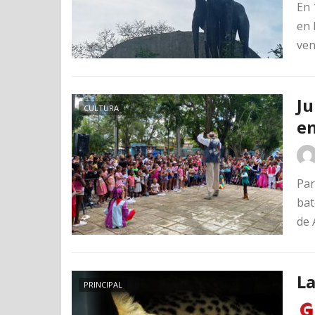
En 
en 
ve
Ju
CULTURA
e
Par
bat
de 
La
PRINCIPAL