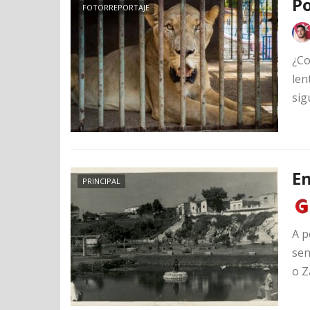
Po
FOTORREPORTAJE
¿Co
len
sig
En
PRINCIPAL
A p
sen
o Z