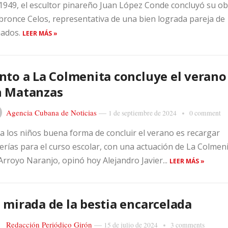
1949, el escultor pinareño Juan López Conde concluyó su o
bronce Celos, representativa de una bien lograda pareja de
nados.
LEER MÁS »
nto a La Colmenita concluye el verano
n Matanzas
Agencia Cubana de Noticias
—
1 de septiembre de 2024
0 comment
a los niños buena forma de concluir el verano es recargar
erías para el curso escolar, con una actuación de La Colmen
Arroyo Naranjo, opinó hoy Alejandro Javier...
LEER MÁS »
 mirada de la bestia encarcelada
Redacción Periódico Girón
—
15 de julio de 2024
3 comments