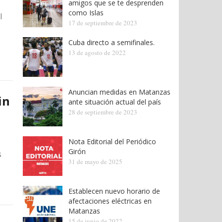
amigos que se te desprenden
como Islas
l
17 de septiembre de 2023
Cuba directo a semifinales.
13 de agosto de 2022
Anuncian medidas en Matanzas
in
ante situación actual del país
28 de septiembre de 2023
Nota Editorial del Periódico
Girón
s
31 de mayo de 2025
Establecen nuevo horario de
afectaciones eléctricas en
Matanzas
15 de junio de 2022