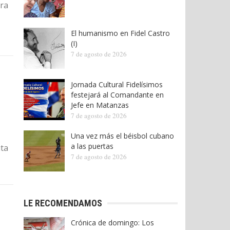
bra
El humanismo en Fidel Castro
(I)
7 de agosto de 2026
Jornada Cultural Fidelísimos
festejará al Comandante en
Jefe en Matanzas
7 de agosto de 2026
Una vez más el béisbol cubano
a las puertas
ita
7 de agosto de 2026
LE RECOMENDAMOS
Crónica de domingo: Los