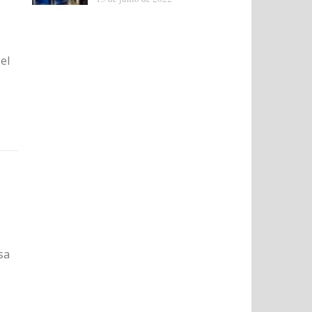
el
sa