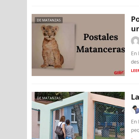
Po
DE MATANZAS
un
En 
des
LEE
La
DE MATANZAS
En 
peq