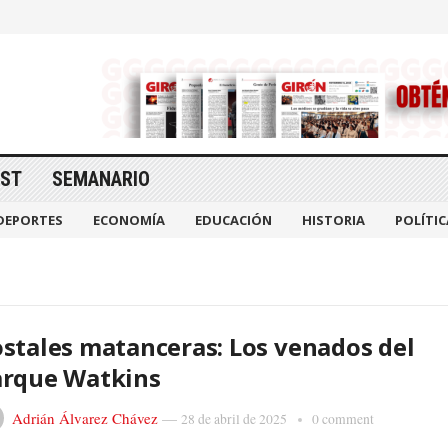
AST
SEMANARIO
DEPORTES
ECONOMÍA
EDUCACIÓN
HISTORIA
POLÍTIC
stales matanceras: Los venados del
arque Watkins
Adrián Álvarez Chávez
—
28 de abril de 2025
0 comment