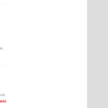
...
sus
 MÁS