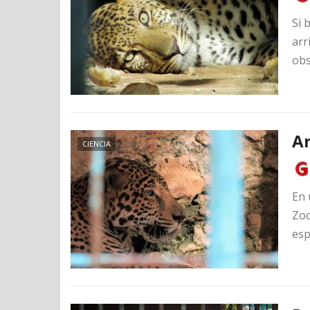
Si 
arr
obs
Ar
CIENCIA
En 
Zoo
esp