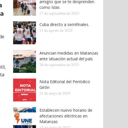
amigos que se te desprenden
a
como Islas
ra
17 de septiembre de 2023
Cuba directo a semifinales.
13 de agosto de 2022
de
Anuncian medidas en Matanzas
ante situación actual del país
28 de septiembre de 2023
il,
sta
Nota Editorial del Periódico
Girón
31 de mayo de 2025
Establecen nuevo horario de
afectaciones eléctricas en
Matanzas
15 de junio de 2022