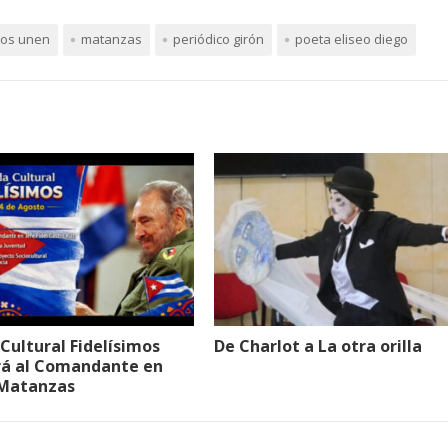
 nos unen
matanzas
periódico girón
poeta eliseo diego
Cultural Fidelísimos
De Charlot a La otra orilla
rá al Comandante en
 Matanzas