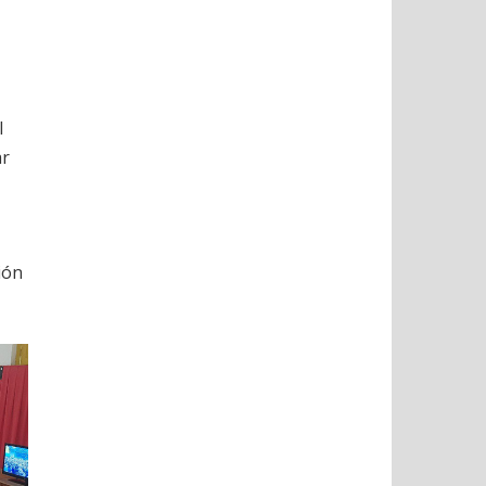
l
ar
ión