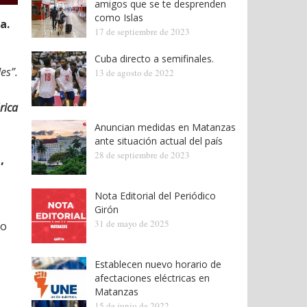
amigos que se te desprenden
como Islas
a.
17 de septiembre de 2023
Cuba directo a semifinales.
es”.
13 de agosto de 2022
rica
Anuncian medidas en Matanzas
ante situación actual del país
28 de septiembre de 2023
,
Nota Editorial del Periódico
Girón
31 de mayo de 2025
mo
Establecen nuevo horario de
afectaciones eléctricas en
Matanzas
15 de junio de 2022