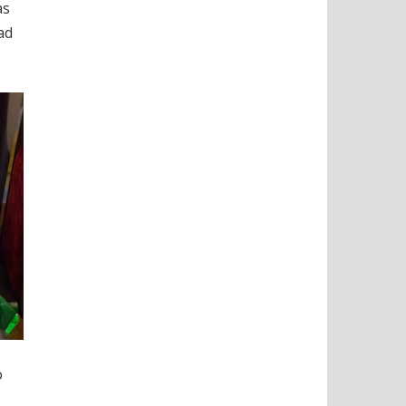
as
ad
o