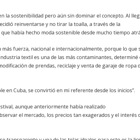
n la sostenibilidad pero aún sin dominar el concepto. Al lle
idió reinventarse y no tirar la toalla, a través de la
ó que había hecho moda sostenible desde mucho tiempo atrá
n más fuerza, nacional e internacionalmente, porque lo que 
ndustria textil es una de las más contaminantes, determiné
modificación de prendas, reciclaje y venta de garaje de ropa 
 en Cuba, se convirtió en mi referente desde los inicios”.
estival, aunque anteriormente había realizado
servar el mercado, los precios tan exagerados y el interés 
e transparente y una de las telas ideales para esto es la licr