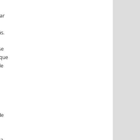
gar
s.
se
 que
de
de
a.