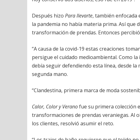
Después hizo
Para llevarte
, también enfocada e
la pandemia no había materia prima. Así que dec
transformación de prendas. Entonces percibi
“A causa de la covid-19 estas creaciones toma
persigue el cuidado medioambiental. Como la i
debía seguir defendiendo esta línea, desde la 
segunda mano.
“Clandestina, primera marca de moda sostenible
Calor, Color y Verano
fue su primera colección 
transformaciones de prendas veraniegas. Al ob
los clientes, resolvió asumir el reto.
“Los trajes de baño requieren que el tejido no s