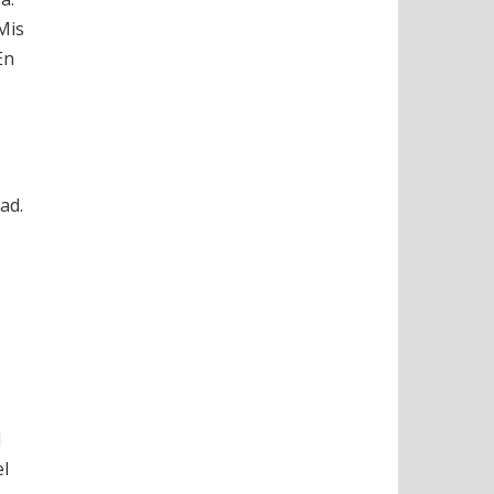
Mis
En
ad.
l
el