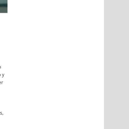
o
o y
er
s,