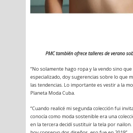
PMC también ofrece talleres de verano sobr
“No solamente hago ropa y la vendo sino que 
especializado, doy sugerencias sobre lo que más
las tendencias. Lo importante es vestir a la mo
Planeta Moda Cuba.
“Cuando realicé mi segunda colección fui invit
conocía como moda sostenible era una colecc
en la tercera decidí sustituir la tela por nail
hoy conservo dos diseños, eso fue en 2019”.